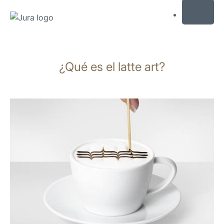
MENU
Saltar
a
¿Qué es el latte art?
el
contenido
Saltar
a
la
búsqueda