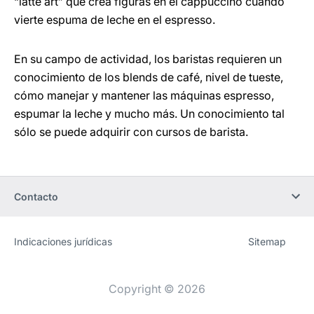
“latte art” que crea figuras en el cappuccino cuando
vierte espuma de leche en el espresso.
En su campo de actividad, los baristas requieren un
conocimiento de los blends de café, nivel de tueste,
cómo manejar y mantener las máquinas espresso,
espumar la leche y mucho más. Un conocimiento tal
sólo se puede adquirir con cursos de barista.
Contacto
Indicaciones jurídicas
Sitemap
Sitio
[Website
web
information]
Copyright © 2026