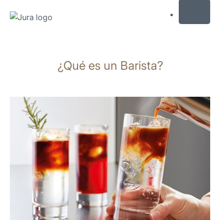
MENU
Saltar
a
¿Qué es un Barista?
el
contenido
Saltar
a
la
búsqueda