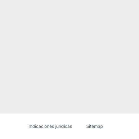
Sitio
[Website
Indicaciones jurídicas
Sitemap
web
information]