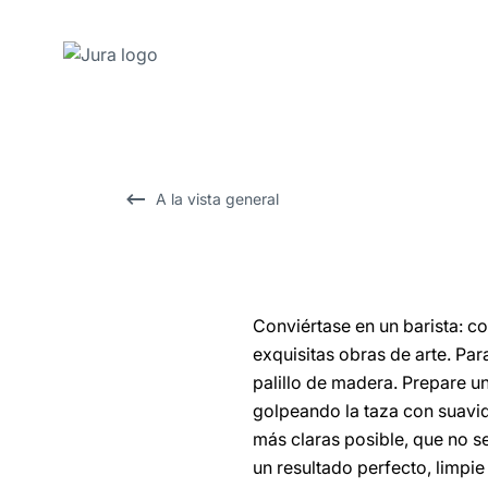
Saltar
a
el
contenido
A la vista general
Saltar
a
la
búsqueda
Conviértase en un barista: c
exquisitas obras de arte. Par
palillo de madera. Prepare u
golpeando la taza con suavida
más claras posible, que no s
un resultado perfecto, limpie