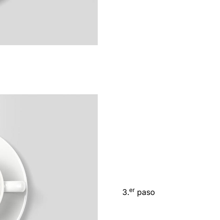
er
3.
paso