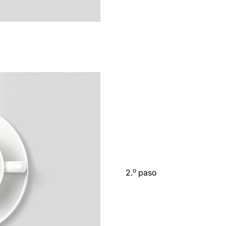
o
2.
paso