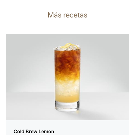
Más recetas
para
la
receta
Cold Brew Lemon