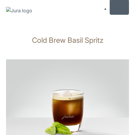
MENU
Saltar
a
Cold Brew Basil Spritz
el
contenido
Saltar
a
la
búsqueda